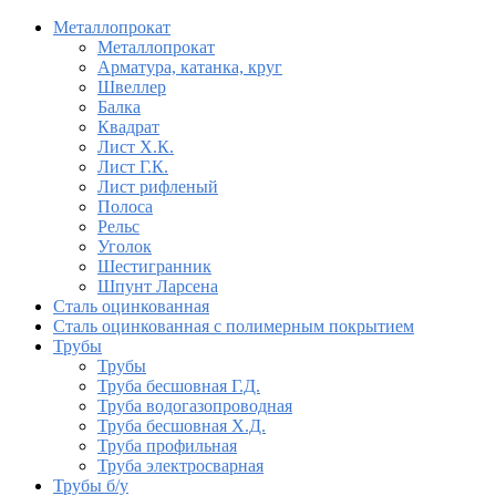
Металлопрокат
Металлопрокат
Арматура, катанка, круг
Швеллер
Балка
Квадрат
Лист Х.К.
Лист Г.К.
Лист рифленый
Полоса
Рельс
Уголок
Шестигранник
Шпунт Ларсена
Сталь оцинкованная
Сталь оцинкованная с полимерным покрытием
Трубы
Трубы
Труба бесшовная Г.Д.
Труба водогазопроводная
Труба бесшовная Х.Д.
Труба профильная
Труба электросварная
Трубы б/у