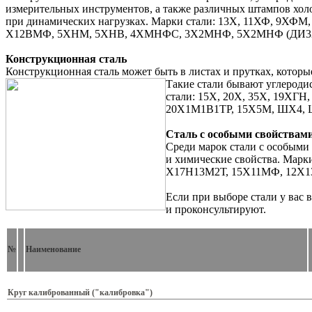
измерительных инструментов, а также различных штампов хо
при динамических нагрузках. Марки стали: 13Х, 11ХФ, 9Х
Х12ВМФ, 5ХНМ, 5ХНВ, 4ХМНФС, 3Х2МНФ, 5Х2МНФ (ДИ32), 3Х
Конструкционная сталь
Конструкционная сталь может быть в листах и прутках, которы
Такие стали бывают углерод
стали: 15Х, 20Х, 35Х, 19ХГН,
20Х1М1В1ТР, 15Х5М, ШХ4, ШХ
Сталь с особыми свойствам
Среди марок стали с особыми
и химические свойства. Марки 
Х17Н13М2Т, 15Х11МФ, 12Х13
Если при выборе стали у вас
и проконсультируют.
№
Наименование
Круг калиброванный
("калибровка")