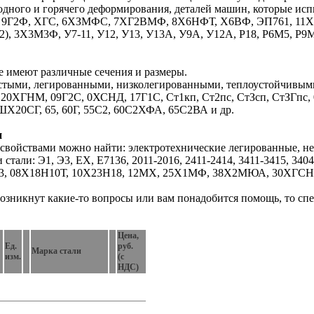
лодного и горячего деформирования, деталей машин, которые 
ФМ, 9Г2Ф, ХГС, 6ХЗМФС, 7ХГ2ВМФ, 8Х6НФТ, Х6ВФ, ЭП761, 11
3М3Ф, У7-11, У12, У13, У13А, У9А, У12А, Р18, Р6М5, Р9М
е имеют различные сечения и размеры.
истыми, легированными, низколегированными, теплоустойчив
 20ХГНМ, 09Г2С, 0ХСНД, 17Г1С, Ст1кп, Ст2пс, СтЗсп, СтЗГпс, 08
20СГ, 65, 60Г, 55С2, 60С2ХФА, 65С2ВА и др.
и
 свойствами можно найти: электротехнические легированные, н
стали: Э1, Э3, ЕХ, Е7136, 2011-2016, 2411-2414, 3411-3415, 3404
, 08Х18Н10Т, 10Х23Н18, 12МХ, 25Х1МФ, 38Х2МЮА, 30ХГСН2А
 возникнут какие-то вопросы или вам понадобится помощь, т
Цена,
Ед.
руб.
Марка стали
изм.
(с
НДС)