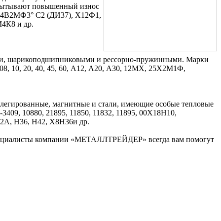
испытывают повышенный износ
Х4В2МФ3° C2 (ДИ37), Х12Ф1,
4К8 и др.
ыми, шарикоподшипниковыми и рессорно-пружинными. Марки
, 10, 20, 40, 45, 60, А12, А20, А30, 12МХ, 25Х2М1Ф,
елегированные, магнитные и стали, имеющие особые тепловые
-3409, 10880, 21895, 11850, 11832, 11895, 00Х18Н10,
, Н36, Н42, Х8Н36и др.
о специалисты компании «МЕТАЛЛТРЕЙДЕР» всегда вам помогут