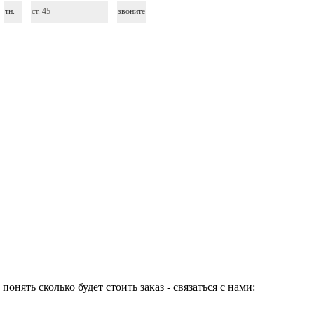
тн.
ст. 45
звоните
нять сколько будет стоить заказ - связаться с нами: